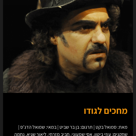
מחכים לגודו
מאת: סמואל בקט | תרגום: בן בר שביט | במאי: שמואל הדג’ס |
שחקנים: עוזי ביטון, אסי שמעוני, חביב מזרחי, ליאור שגיא, נחמה