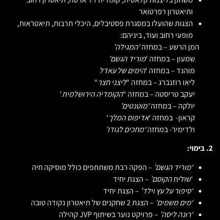
ותיאטרון רפרטואר
הצגות שהועלו במסגרת פסטיבלים, היכלי תרבות, תיאטראות,
מופעי רחוב ועוד, ביניהם:
המן הרשע – במחזה
‘המגילה’
שמעון – במחזה ‘
מוריד הגשם’
מוהנד – במחזה ‘
הימים של עאדל
ליאו רוזנברג – במחזה “
ליצני חצר
“
יעקב טריסטה – במחזה “
הקומדיה הירושלמית
‘
יולקה – במחזה
‘מוטנטים’
קראון- במחזה ‘
אדיפוס המלך
‘
ולדימיר- במחזה
‘מחכים לגודו’
2.
בימוי:
‘מוריד
הגשם’
– הפקה רבת משתתפים כולל מוסיקה חיה
‘שולית
הקוסם’
– הצגת יחיד
‘סיפור על עץ וילד’
– הצגת יחיד
‘מים
משמים’
– הצגת 2 שחקנים של תיאטרון נקודה טובה
‘רונה
ליסה’
– פרויקט נוער בשיתוף JVP קהילה