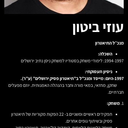
עוזי ביטון
מנכ״ל התיאטרון
השכלה:
1994-1997: לימודי משחק בסטודיו למשחק ניסן נתיב ירושלים
ניסיון תעסוקתי:
1997-היום: מייסד ומנכ”ל ב”תיאטרון פסיק ירושלים” (ע”ר).
שחקן, מחזאי, במאי מורה וחבר בהנהלה האמנותית. יוזם מפעלים
חברתיים.
1.
משחק:
תפקידים ראשיים ומשניים ב- 22 הפקות מקוריות של תיאטרון
פסיק ובשיתוף גופים אחרים.
משחק בליצנות קלאסית, קומדיה דל’ארטה, תיאטרון רחוב