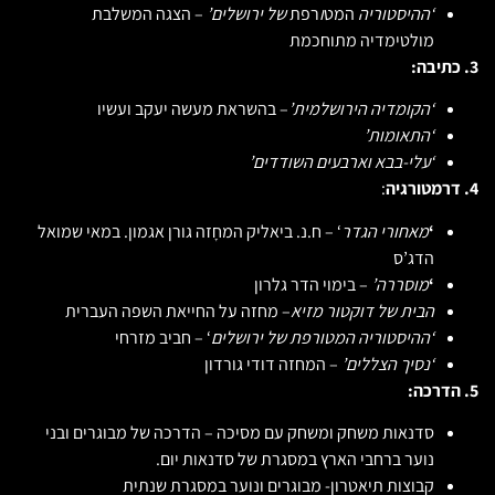
‘ההיסטוריה
המט
ו
רפת
של
ירושלים’
– הצגה המשלבת
מולטימדיה מתוחכמת
3.
כתיבה
:
‘הקומדיה
הירושלמית’
– בהשראת מעשה יעקב ועשיו
‘התאומות’
‘עלי-בבא וארבעים השודדים’
4.
דרמטורגיה
:
‘
מאחורי הגדר
‘ – ח.נ. ביאליק המחָזה גורן אגמון. במאי שמואל
הדג’ס
‘
מוסררה’
– בימוי הדר גלרון
הבית של דוקטור מזיא
– מחזה על החייאת השפה העברית
‘ההיסטוריה המטורפת של ירושלים
‘ – חביב מזרחי
‘נסיך הצללים’
– המחזה דודי גורדון
5. הדרכה:
סדנאות משחק ומשחק עם מסיכה – הדרכה של מבוגרים ובני
נוער ברחבי הארץ במסגרת של סדנאות יום.
קבוצות תיאטרון- מבוגרים ונוער במסגרת שנתית