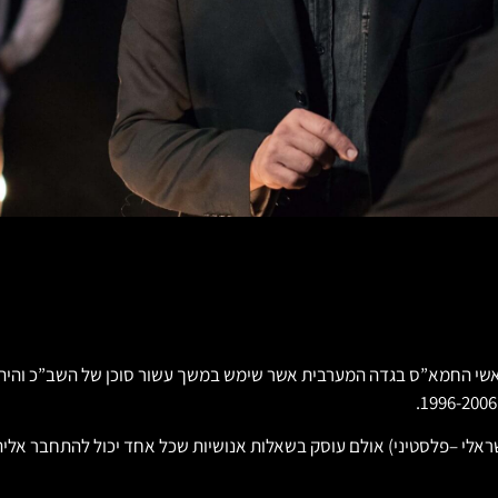
שי החמא”ס בגדה המערבית אשר שימש במשך עשור סוכן של השב”כ והיה מע
אלי –פלסטיני) אולם עוסק בשאלות אנושיות שכל אחד יכול להתחבר אליה