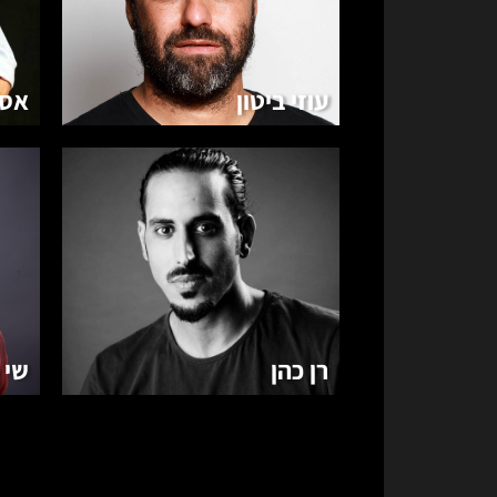
עוזי ביטון
אסי
רן כהן
שי 