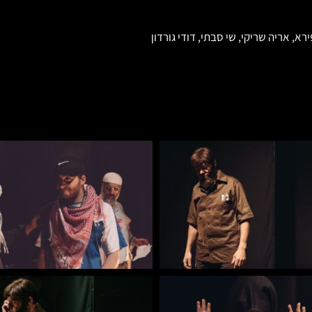
א, אריה שריקי, שי סבתי, דודי גורדון