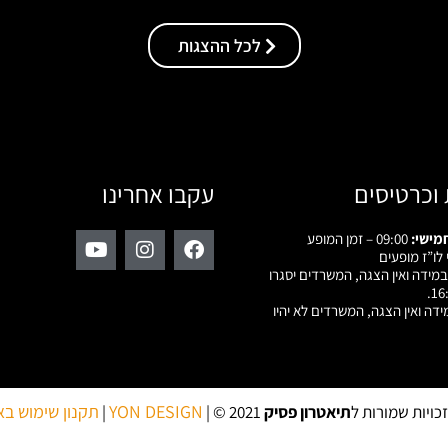
לכל ההצגות
 וכרטיסים
עקבו אחרינו
מישי:
09:00 – זמן המופע
 לו”ז מופעים
 במידה ואין הצגה, המשרדים יסגרו
ידה ואין הצגה, המשרדים לא יהיו
YON DESIGN
תקנון שימוש ב
כויות שמורות ל
תיאטרון פסיק
2021 © |
|