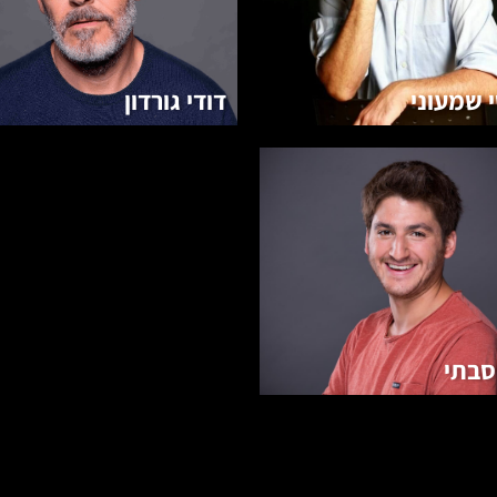
 שמעוני
דודי גורדון
סבתי