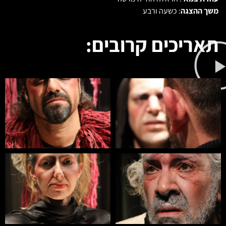
משך ההצגה
: כשעה ורבע
תאריכים קרובים: