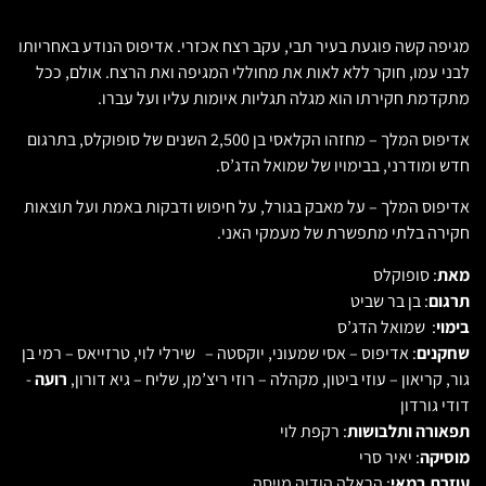
מגיפה קשה פוגעת בעיר תבי, עקב רצח אכזרי. אדיפוס הנודע באחריותו
לבני עמו, חוקר ללא לאות את מחוללי המגיפה ואת הרצח. אולם, ככל
מתקדמת חקירתו הוא מגלה תגליות איומות עליו ועל עברו.
אדיפוס המלך – מחזהו הקלאסי בן 2,500 השנים של סופוקלס, בתרגום
חדש ומודרני, בבימויו של שמואל הדג’ס.
אדיפוס המלך – על מאבק בגורל, על חיפוש ודבקות באמת ועל תוצאות
חקירה בלתי מתפשרת של מעמקי האני.
מאת
: סופוקלס
תרגום
: בן בר שביט
בימוי
: שמואל הדג’ס
שחקנים
: אדיפוס – אסי שמעוני, יוקסטה – שירלי לוי, טרזייאס – רמי בן
גור, קריאון – עוזי ביטון, מקהלה – רוזי ריצ’מן, שליח – גיא דורון,
רועה
-
דודי גורדון
תפאורה ותלבושות
: רקפת לוי
מוסיקה
: יאיר סרי
עוזרת במאי
: הראלה הודיה מויסה