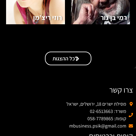
רמי בן גור
רוזי ריצ’מן
לכל ההצגות
צרו קשר
מסילת ישרים 18, ירושלים, ישראל
משרד: 02-6513663
קופות: 058-7789865
mbusiness.psik@gmail.com
קופות וכרטיסים