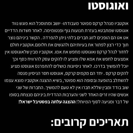
ואוגוסטו
אוקטביו מנהל קרקס מפוטר מעבודתו- יושב ומתוסכל הוא פוגש נווד
אוגוסטו שמתבטא בעזרת תנועות גוף ופנטומימה. לאחר חשדות הדדיים
אט אט הם הופכים לזוג חברים בלתי ניתן להפרדה . הקשר ביניהם נוצר
תוך כדי רצון לפתור את בעיותיהם ולהגשים את חלומם.אוקטביו חולם
לחזור לנהל קרקס ואוגוסטו מחפש את אמו. אוקטביו מבין שלאוגוסטו אין
אמצעים לחפש את אמא שלו ומציע לו להקים עסק להרוויח כסף וכך
יוכל להמשיך בדרכו. לאחר ניסיונות כושלים להתפרנס אוגוסטו מציע
להקים קרקס . יחד הם מקמים קרקס, אוגוסטו חסר הניסיון מנסה
להשתלב בהופעה ובסופה הוא מפוטר, בשיא ההצגה אוקטביו מוצא עצמו
שוב בודד ומבין שללא חברו אין לא טעם להמשיך. החברות של שני
אנשים שהיו זרים האחד לשני והערבות ההדדית ביניהם מנצחת בסופו
של דבר ומגיעה לסוף המיוחל!
ההצגה עלתה בפסטיבל ישראל!
תאריכים קרובים: